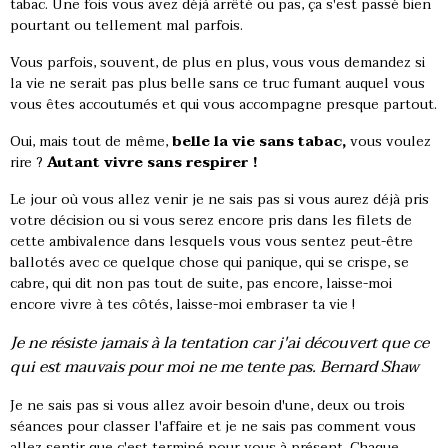
tabac. Une fois vous avez déjà arrêté ou pas, ça s'est passé bien
pourtant ou tellement mal parfois.
Vous parfois, souvent, de plus en plus, vous vous demandez si
la vie ne serait pas plus belle sans ce truc fumant auquel vous
vous êtes accoutumés et qui vous accompagne presque partout.
Oui, mais tout de même,
belle la vie sans tabac,
vous voulez
rire ?
Autant vivre sans respirer !
Le jour où vous allez venir je ne sais pas si vous aurez déjà pris
votre décision ou si vous serez encore pris dans les filets de
cette ambivalence dans lesquels vous vous sentez peut-être
ballotés avec ce quelque chose qui panique, qui se crispe, se
cabre, qui dit non pas tout de suite, pas encore, laisse-moi
encore vivre à tes côtés, laisse-moi embraser ta vie !
Je ne résiste jamais à la tentation
car j'ai découvert que ce
qui est mauvais pour moi ne me tente pas.
Bernard Shaw
Je ne sais pas si vous allez avoir besoin d'une, deux ou trois
séances pour classer l'affaire et je ne sais pas comment vous
allez sentir que c'est terminé pour vous à présent. Chaque